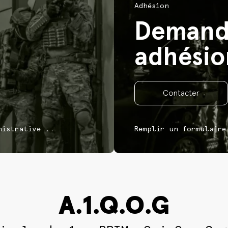
Adhésion
Demand
adhésion
Contacter
nistrative ..
Remplir un formulaire
A.1.Q.O.G